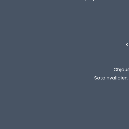
K
Ohjaus
Sotainvalidien,