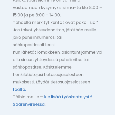
Asiakaspalvelumme on valmiina
vastaamaan kysymyksiisi
ma-to klo 8:00 –
15:00 ja pe 8:00 – 14:00.
Tähdellä merkityt kentät ovat pakollisia.*
Jos toivot yhteydenottoa,
jätäthän meille
joko puhelinnumerosi tai
sähköpostiosoitteesi.
Kun lähetät lomakkeen, asiantuntijamme voi
olla sinuun yhteydessä puhelimitse tai
sähköpostitse. Käsittelemme
henkilötietojasi tietosuojaselosteen
mukaisesti. Löydät tietosuojaselosteen
täältä.
​Töihin meille –
lue lisää työskentelystä
Saarenvireessä
.