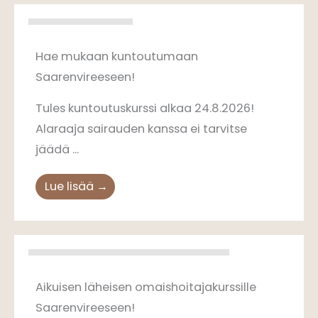
Tules-kurssit 2026
Hae mukaan kuntoutumaan
Saarenvireeseen!
Tules kuntoutuskurssi alkaa 24.8.2026!
Alaraaja sairauden kanssa ei tarvitse
jäädä ...
Lue lisää →
Omaishoitajien kuntoutuskurssit 2026
Aikuisen läheisen omaishoitajakurssille
Saarenvireeseen!