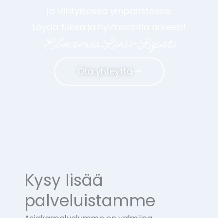
ja viihtyisässä ympäristössä.
Löydä tukea ja hyvinvointia arkeesi!
Elinvoimaa Länsi-Lapista
Ota yhteyttä
Kysy lisää
palveluistamme