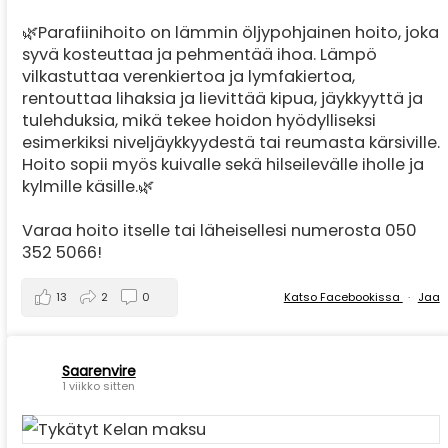
🌿Parafiinihoito on lämmin öljypohjainen hoito, joka
syvä kosteuttaa ja pehmentää ihoa. Lämpö
vilkastuttaa verenkiertoa ja lymfakiertoa,
rentouttaa lihaksia ja lievittää kipua, jäykkyyttä ja
tulehduksia, mikä tekee hoidon hyödylliseksi
esimerkiksi niveljäykkyydestä tai reumasta kärsiville.
Hoito sopii myös kuivalle sekä hilseilevälle iholle ja
kylmille käsille.🌿
Varaa hoito itselle tai läheisellesi numerosta 050
352 5066!
13
2
0
Katso Facebookissa
·
Jaa
Saarenvire
1 viikko sitten