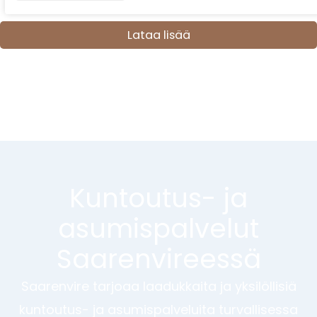
Lataa lisää
Kuntoutus- ja
asumispalvelut
Saarenvireessä
Saarenvire tarjoaa laadukkaita ja yksilöllisiä
kuntoutus- ja asumispalveluita turvallisessa