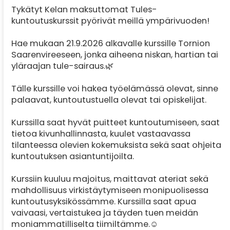
Tykätyt Kelan maksuttomat Tules-
kuntoutuskurssit pyörivät meillä ympärivuoden!
Hae mukaan 21.9.2026 alkavalle kurssille Tornion
Saarenvireeseen, jonka aiheena niskan, hartian tai
yläraajan tule-sairaus.🌿
Tälle kurssille voi hakea työelämässä olevat, sinne
palaavat, kuntoutustuella olevat tai opiskelijat.
Kurssilla saat hyvät puitteet kuntoutumiseen, saat
tietoa kivunhallinnasta, kuulet vastaavassa
tilanteessa olevien kokemuksista sekä saat ohjeita
kuntoutuksen asiantuntijoilta.
Kurssiin kuuluu majoitus, maittavat ateriat sekä
mahdollisuus virkistäytymiseen monipuolisessa
kuntoutusyksikössämme. Kurssilla saat apua
vaivaasi, vertaistukea ja täyden tuen meidän
moniammatilliselta tiimiltämme.☺️