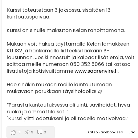
Kurssi toteutetaan 3 jaksossa, sisältäen 13
kuntoutuspäivää.
Kurssi on sinulle maksuton Kelan rahoittamana.
Mukaan voit hakea täyttämällä Kelan lomakkeen
KU 132 ja hankkimalla liitteeksi lääkärin B-
lausunnon. Jos kiinnostuit ja kaipaat lisätietoja, voit
soittaa meille numeroon 050 352 5066 tai katsoa
lisätietoja kotisivuiltamme
www.saarenvire.fi
.
Hae sinäkin mukaan meille kuntoutumaan
mukavaan porukkaan täysihoidolla! 🌿
“Parasta kuntoutuksessa oli uinti, savihoidot, hyvä
ruoka ja ammattilaiset .”
"Kurssi ylitti odotukseni ja oli todella motivoivaa.”
13
3
0
Katso Facebookissa
·
Jaa