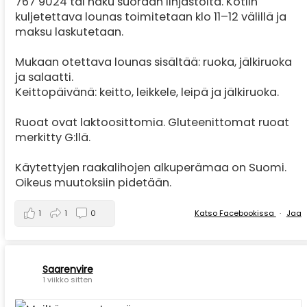
767 9024 tai haku suoraan linjastolta. Kotiin
kuljetettava lounas toimitetaan klo 11–12 välillä ja
maksu laskutetaan.
Mukaan otettava lounas sisältää: ruoka, jälkiruoka
ja salaatti.
Keittopäivänä: keitto, leikkele, leipä ja jälkiruoka.
Ruoat ovat laktoosittomia. Gluteenittomat ruoat
merkitty G:llä.
Käytettyjen raakalihojen alkuperämaa on Suomi.
Oikeus muutoksiin pidetään.
1
1
0
Katso Facebookissa
·
Jaa
Saarenvire
1 viikko sitten