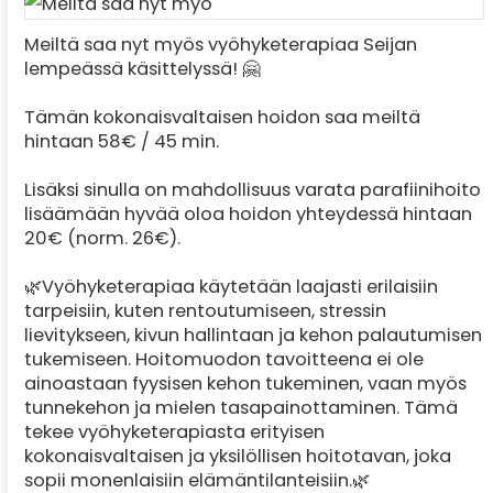
Meiltä saa nyt myös vyöhyketerapiaa Seijan
lempeässä käsittelyssä! 🤗
Tämän kokonaisvaltaisen hoidon saa meiltä
hintaan 58€ / 45 min.
Lisäksi sinulla on mahdollisuus varata parafiinihoito
lisäämään hyvää oloa hoidon yhteydessä hintaan
20€ (norm. 26€).
🌿Vyöhyketerapiaa käytetään laajasti erilaisiin
tarpeisiin, kuten rentoutumiseen, stressin
lievitykseen, kivun hallintaan ja kehon palautumisen
tukemiseen. Hoitomuodon tavoitteena ei ole
ainoastaan fyysisen kehon tukeminen, vaan myös
tunnekehon ja mielen tasapainottaminen. Tämä
tekee vyöhyketerapiasta erityisen
kokonaisvaltaisen ja yksilöllisen hoitotavan, joka
sopii monenlaisiin elämäntilanteisiin.🌿