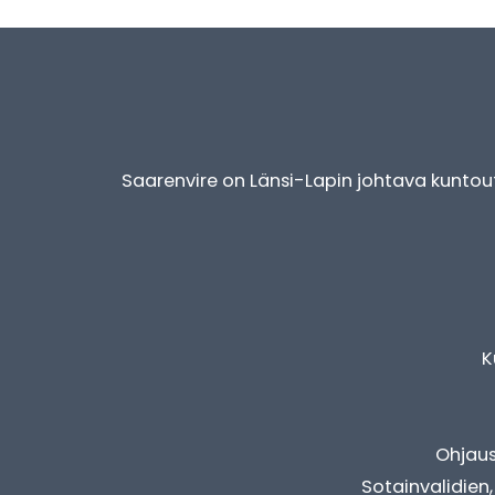
Saarenvire on Länsi-Lapin johtava kuntoutu
K
Ohjaus
Sotainvalidien,