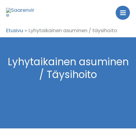
Siirry
sisältöön
Etusivu
Lyhytaikainen asuminen / täysihoito
Lyhytaikainen asuminen
/ Täysihoito