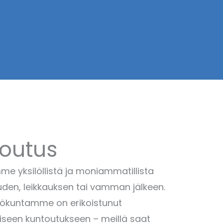
toutus
e yksilöllistä ja moniammatillista
uden, leikkauksen tai vamman jälkeen.
lökuntamme on erikoistunut
giseen kuntoutukseen – meillä saat