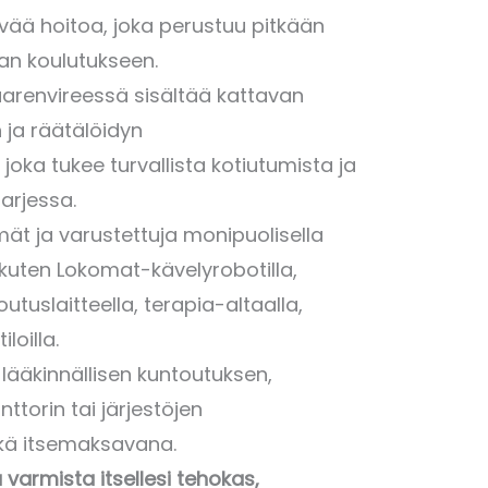
ävää hoitoa, joka perustuu pitkään
n koulutukseen.
arenvireessä sisältää kattavan
 ja räätälöidyn
oka tukee turvallista kotiutumista ja
 arjessa.
t ja varustettuja monipuolisella
 kuten Lokomat-kävelyrobotilla,
tuslaitteella, terapia-altaalla,
iloilla.
 lääkinnällisen kuntoutuksen,
ttorin tai järjestöjen
kä itsemaksavana.
varmista itsellesi tehokas,