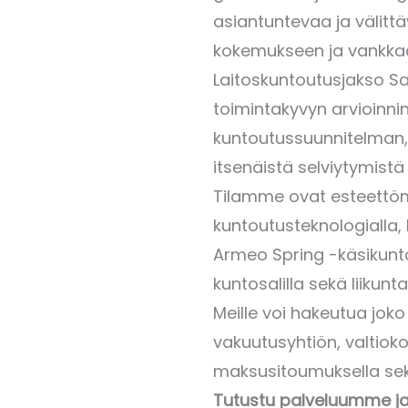
asiantuntevaa ja välitt
kokemukseen ja vankkaa
Laitoskuntoutusjakso Sa
toimintakyvyn arvioinnin
kuntoutussuunnitelman, j
itsenäistä selviytymistä
Tilamme ovat esteettömä
kuntoutusteknologialla,
Armeo Spring -käsikuntou
kuntosalilla sekä liikuntat
Meille voi hakeutua joko
vakuutusyhtiön, valtiokon
maksusitoumuksella se
Tutustu palveluumme ja 