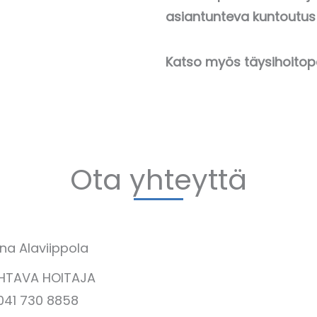
asiantunteva kuntoutus
Katso myös täysihoitop
Ota yhteyttä
ina Alaviippola
HTAVA HOITAJA
041 730 8858