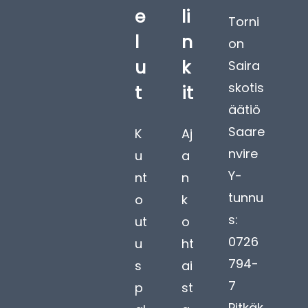
e
li
Torni
l
n
on
u
k
Saira
skotis
t
it
äätiö
Saare
K
Aj
nvire
u
a
Y-
nt
n
tunnu
o
k
s:
ut
o
0726
u
ht
794-
s
ai
7
p
st
Pitkäk