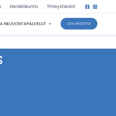
o
Henkilökunta
Yhteystiedot
JA NEUVONTAPALVELUT
OTA YHTEYTTÄ
s