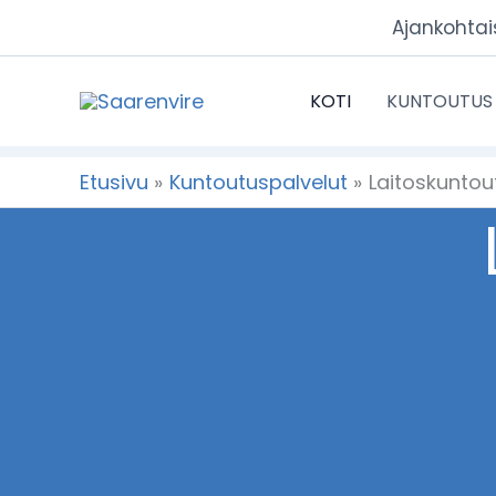
Siirry
Ajankohtai
sisältöön
KOTI
KUNTOUTUS
Etusivu
Kuntoutuspalvelut
Laitoskuntou