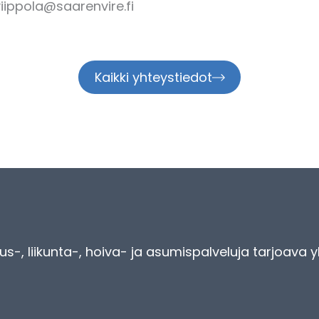
viippola@saarenvire.fi
Kaikki yhteystiedot
s-, liikunta-, hoiva- ja asumispalveluja tarjoava y