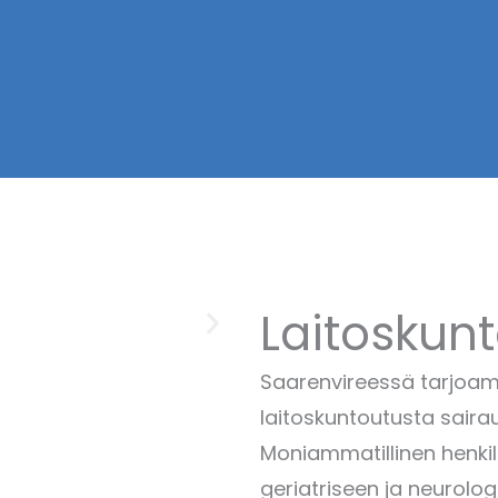
Laitoskun
Saarenvireessä tarjoamm
laitoskuntoutusta saira
Moniammatillinen henki
geriatriseen ja neurolo