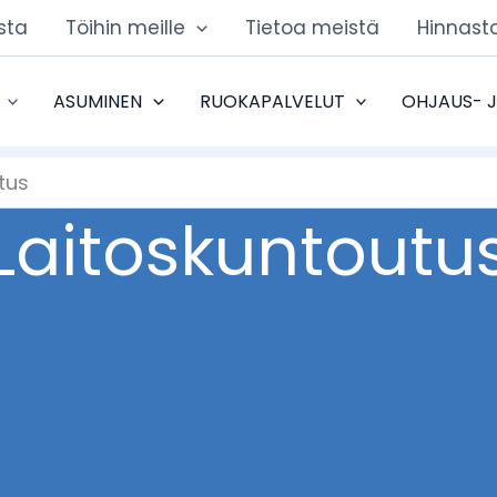
sta
Töihin meille
Tietoa meistä
Hinnast
ASUMINEN
RUOKAPALVELUT
OHJAUS- 
tus
Laitoskuntoutu