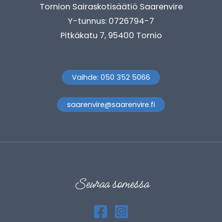
Tornion Sairaskotisäätiö Saarenvire
Y-tunnus: 0726794-7
Pitkäkatu 7, 95400 Tornio
Vaihde: 050 352 5066
saarenvire@saarenvire.fi
Seuraa somessa