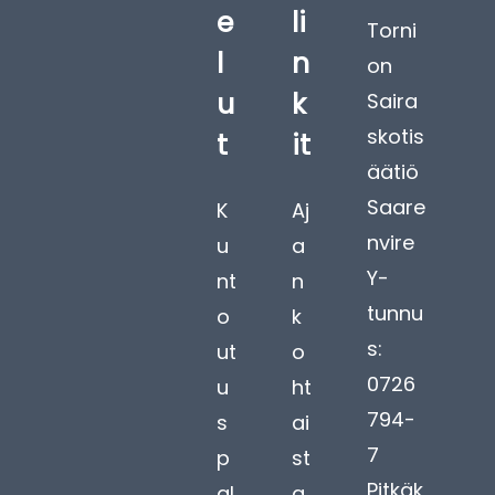
e
li
Torni
l
n
on
u
k
Saira
skotis
t
it
äätiö
Saare
K
Aj
nvire
u
a
Y-
nt
n
tunnu
o
k
s:
ut
o
0726
u
ht
794-
s
ai
7
p
st
Pitkäk
al
a