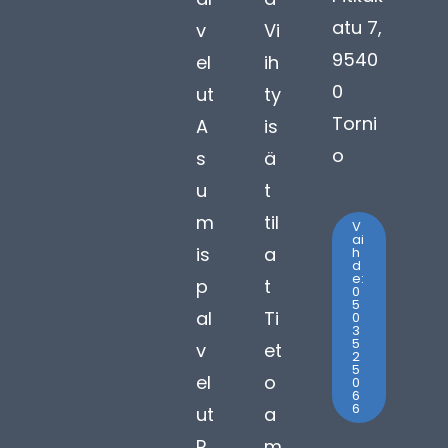
atu 7,
v
Vi
9540
el
ih
0
ut
ty
Torni
A
is
o
s
ä
u
t
m
til
V
ai
is
a
h
d
e:
p
t
0
5
al
Ti
0
3
5
v
et
2
5
el
o
0
6
6
ut
a
R
m