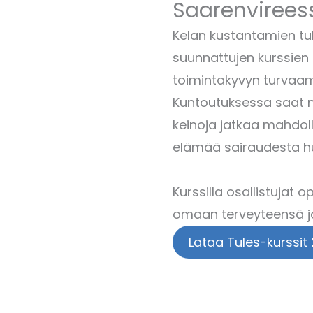
Saarenvirees
Kelan kustantamien tuki-
suunnattujen kurssien 
toimintakyvyn turvaam
Kuntoutuksessa saat n
keinoja jatkaa mahdol
elämää sairaudesta h
Kurssilla osallistujat 
omaan terveyteensä j
Lataa Tules-kurssit