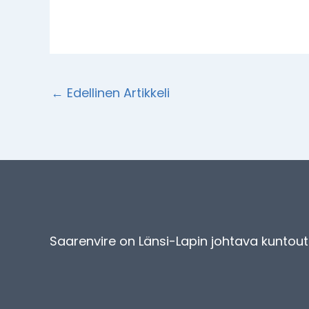
←
Edellinen Artikkeli
Saarenvire on Länsi-Lapin johtava kuntoutu