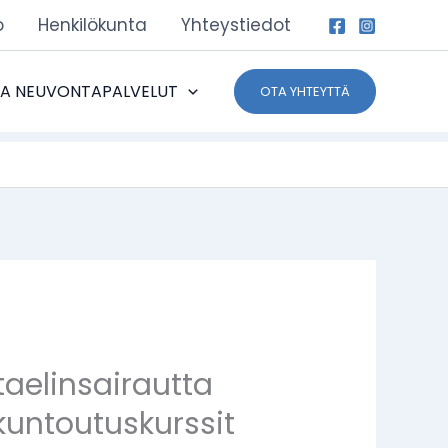
o
Henkilökunta
Yhteystiedot
JA NEUVONTAPALVELUT
OTA YHTEYTTÄ
ntaelinsairautta
kuntoutuskurssit