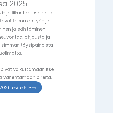
sä 2025
 ja liikuntaelinsairaille
tavoitteena on työ- ja
inen ja edistäminen.
euvontaa, ohjausta ja
lisimman täysipainoista
uolimatta.
oppivat vaikuttamaan itse
a vähentämään oireita.
 2025 esite PDF