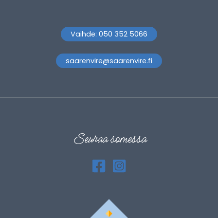
Vaihde: 050 352 5066
saarenvire@saarenvire.fi
Seuraa somessa