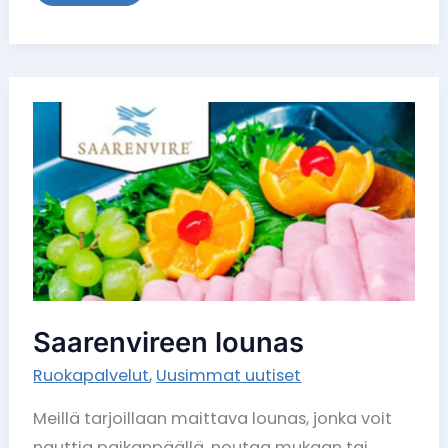
Saarenvireen
lounas
Saarenvireen lounas
Ruokapalvelut
,
Uusimmat uutiset
Meillä tarjoillaan maittava lounas, jonka voit
nauttia paikanpäällä, noutaa mukaan tai