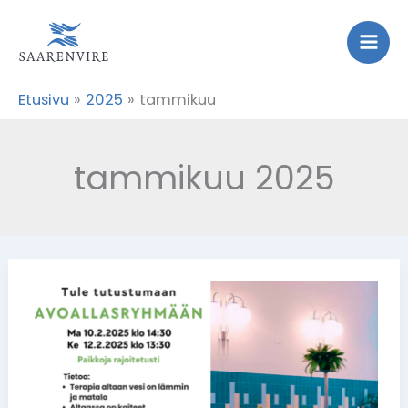
Siirry
sisältöön
Etusivu
2025
tammikuu
tammikuu 2025
Tule
tutustumaan
avoallasryhmään