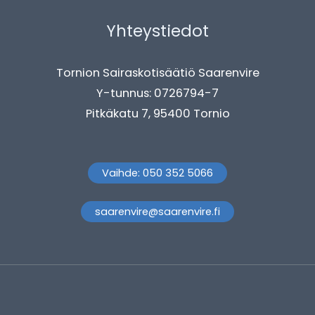
Yhteystiedot
Tornion Sairaskotisäätiö Saarenvire
Y-tunnus: 0726794-7
Pitkäkatu 7, 95400 Tornio
Vaihde: 050 352 5066
saarenvire@saarenvire.fi