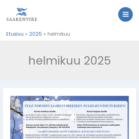
Siirry
sisältöön
Etusivu
2025
helmikuu
helmikuu 2025
Tule
Tornion
Saarenvireeseen
Tules-
kuntoutukseen
tai
Lokomat-
kävelykuntoutukseen!