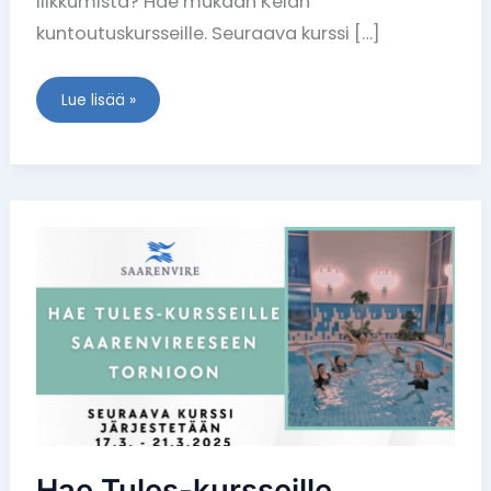
liikkumista? Hae mukaan Kelan
kuntoutuskursseille. Seuraava kurssi […]
Lue lisää »
Hae
Tules-
kursseille
Saarenvireeseen
Tornioon!
Hae Tules-kursseille