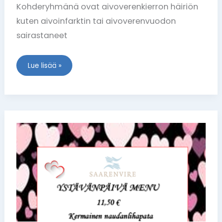
Kohderyhmänä ovat aivoverenkierron häiriön
kuten aivoinfarktin tai aivoverenvuodon
sairastaneet
Lue lisää »
Ystävänpäivä
lounas