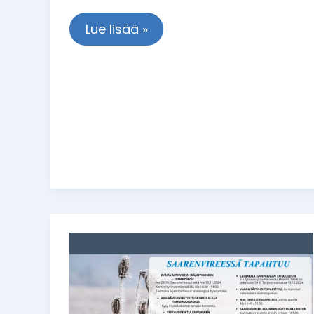
Lue lisää »
Saarenvireessä
tapahtuu