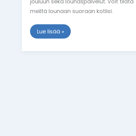
jouluun sekä lounaspalvelut. Voit tilata
meiltä lounaan suoraan kotiisi.
Lue lisää »