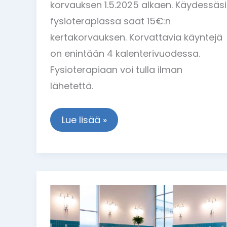
korvauksen 1.5.2025 alkaen. Käydessäsi
fysioterapiassa saat 15€:n
kertakorvauksen. Korvattavia käyntejä
on enintään 4 kalenterivuodessa.
Fysioterapiaan voi tulla ilman
lähetettä.
Lue lisää »
Täysihoitopalvelu