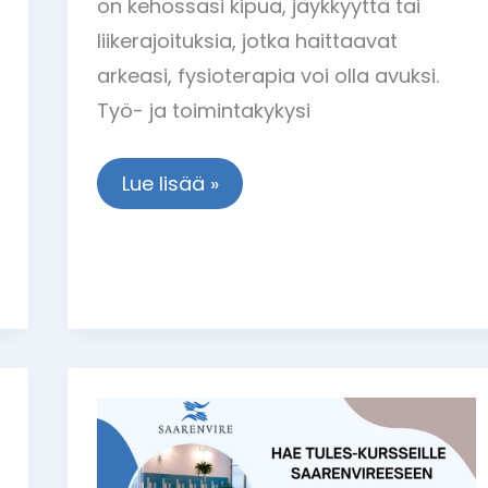
on kehossasi kipua, jäykkyyttä tai
liikerajoituksia, jotka haittaavat
arkeasi, fysioterapia voi olla avuksi.
Työ- ja toimintakykysi
Lue lisää »
Hae
vuoden
2025
Tules-
kursseille