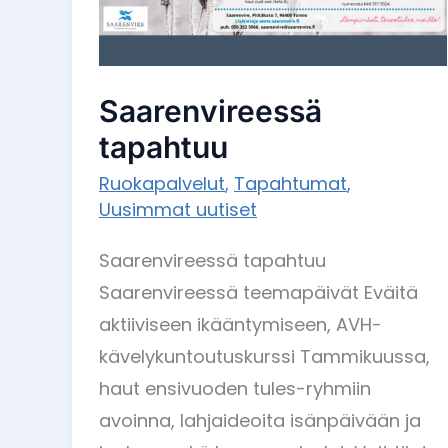
Saarenvireessä
tapahtuu
Ruokapalvelut
,
Tapahtumat
,
Uusimmat uutiset
Saarenvireessä tapahtuu
Saarenvireessä teemapäivät Eväitä
aktiiviseen ikääntymiseen, AVH-
kävelykuntoutuskurssi Tammikuussa,
haut ensivuoden tules-ryhmiin
avoinna, lahjaideoita isänpäivään ja