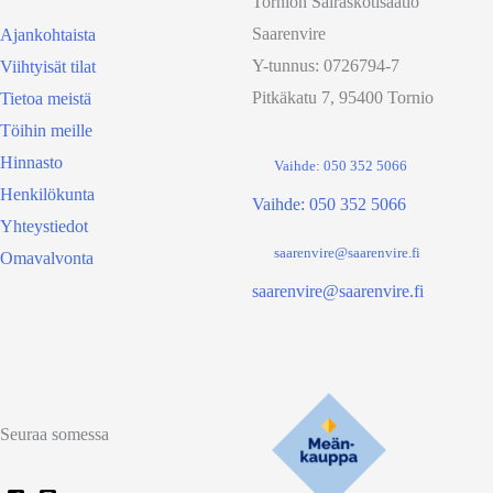
Tornion Sairaskotisäätiö
Saarenvire
Ajankohtaista
Y-tunnus: 0726794-7
Viihtyisät tilat
Pitkäkatu 7, 95400 Tornio
Tietoa meistä
Töihin meille
Hinnasto
Vaihde: 050 352 5066
Henkilökunta
Vaihde: 050 352 5066
Yhteystiedot
saarenvire@saarenvire.fi
Omavalvonta
saarenvire@saarenvire.fi
Seuraa somessa