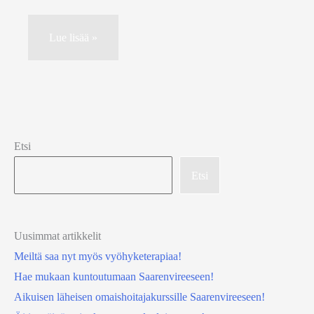
Lokomat
Lue lisää »
kävelyterapia
Etsi
Etsi
Uusimmat artikkelit
Meiltä saa nyt myös vyöhyketerapiaa!
Hae mukaan kuntoutumaan Saarenvireeseen!
Aikuisen läheisen omaishoitajakurssille Saarenvireeseen!