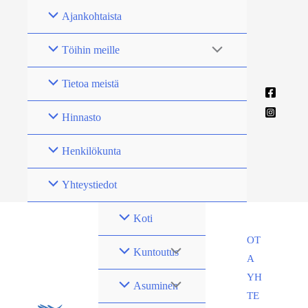
Siirry
Ajankohtaista
sisältöön
Töihin meille
Tietoa meistä
Hinnasto
Henkilökunta
Yhteystiedot
Koti
OT
Kuntoutus
A
YH
Asuminen
TE