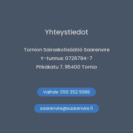
Yhteystiedot
Tornion Sairaskotisäätiö Saarenvire
Y-tunnus: 0726794-7
Pitkäkatu 7, 95400 Tornio
Vaihde: 050 352 5066
saarenvire@saarenvire.fi