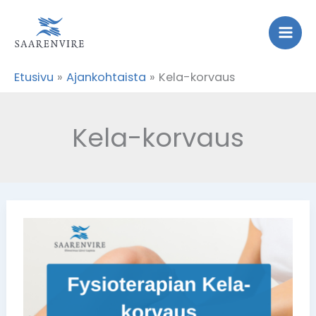
Siirry
sisältöön
Etusivu
Ajankohtaista
Kela-korvaus
Kela-korvaus
Fysioterapian
Kela-
korvaus
1.5.2025
alkaen!