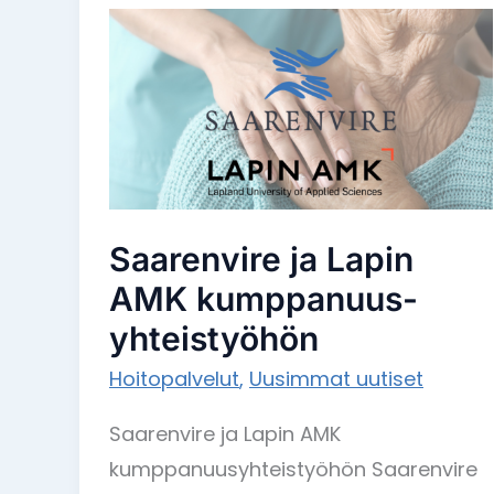
Saarenvire
ja
Lapin
AMK
kumppanuus-
yhteistyöhön
Saarenvire ja Lapin
AMK kumppanuus-
yhteistyöhön
Hoitopalvelut
,
Uusimmat uutiset
Saarenvire ja Lapin AMK
kumppanuusyhteistyöhön Saarenvire